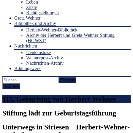
Leben
Zitate
Richtigstellungen
Greta Wehner
Bibliothek und Archiv
Herbert-Wehner-Bibliothek
Archiv der Herbert-und-Greta-Wehner-Stiftung
(HGWST)
Nachrichten
Denkanstöße
Wehnerpost-Archiv
Nachrichten-Archiv
Bildungswerk
Suchen
115. Geburtstag von Herbert Wehner
Stiftung lädt zur Geburtstagsführung
Unterwegs in Striesen – Herbert-Wehner-