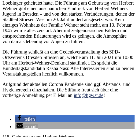
Loebinger geheiratet hatte. Die Führung am Geburtstag von Herbert
Wehner gibt einen anschaulichen Eindruck von Herbert Wehners
Jugend in Dresden – und von den starken Veränderungen, denen der
Stadtteil Striesen-West im 20. Jahrhundert ausgesetzt war. Kein
einziges Wohnhaus der Familie Wehner steht mehr, am 13. Februar
1945 wurde alles zerstört. Aber mit zeitgenössischen Bildern und
entsprechenden Erläuterungen wird es gelingen, die Atmosphäre
von damals lebendig vor Augen zu führen.
Die Führung
schließt an eine Gedenkveranstaltung des SPD-
Ortsvereins Dresden-Striesen an, welche am 11. Juli 2021 um 10:00
Uhr am Herbert-Wehner-Denkmal stattfindet. Es spricht die
Bundestagskandidatin Rasha Nasr. Alle Interessierten sind zu beiden
Veranstaltungsteilen herzlich willkommen.
Aufgrund der aktuellen Corona-Pandemie sind ggf. Abstands- und
Hygieneregeln einzuhalten. Die Stiftung freut sich über eine
vorherige Anmeldung per E-Mail an
info@hgwst.de
!
teilen
e-mail
115. Geburtstag von Herbert Wehner