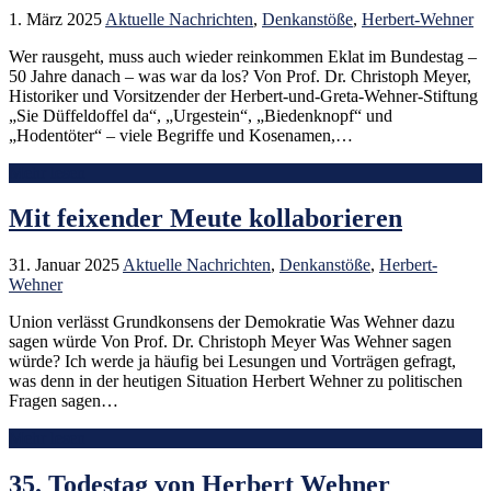
1. März 2025
Aktuelle Nachrichten
,
Denkanstöße
,
Herbert-Wehner
Wer rausgeht, muss auch wieder reinkommen Eklat im Bundestag –
50 Jahre danach – was war da los? Von Prof. Dr. Christoph Meyer,
Historiker und Vorsitzender der Herbert-und-Greta-Wehner-Stiftung
„Sie Düffeldoffel da“, „Urgestein“, „Biedenknopf“ und
„Hodentöter“ – viele Begriffe und Kosenamen,…
Mehr lesen
Mit feixender Meute kollaborieren
31. Januar 2025
Aktuelle Nachrichten
,
Denkanstöße
,
Herbert-
Wehner
Union verlässt Grundkonsens der Demokratie Was Wehner dazu
sagen würde Von Prof. Dr. Christoph Meyer Was Wehner sagen
würde? Ich werde ja häufig bei Lesungen und Vorträgen gefragt,
was denn in der heutigen Situation Herbert Wehner zu politischen
Fragen sagen…
Mehr lesen
35. Todestag von Herbert Wehner