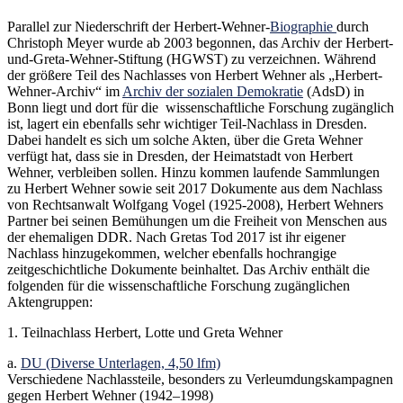
Parallel zur Niederschrift der Herbert-Wehner-
Biographie
durch
Christoph Meyer wurde ab 2003 begonnen, das Archiv der Herbert-
und-Greta-Wehner-Stiftung (HGWST) zu verzeichnen. Während
der größere Teil des Nachlasses von Herbert Wehner als „Herbert-
Wehner-Archiv“ im
Archiv der sozialen Demokratie
(AdsD) in
Bonn liegt und dort für die wissenschaftliche Forschung zugänglich
ist, lagert ein ebenfalls sehr wichtiger Teil-Nachlass in Dresden.
Dabei handelt es sich um solche Akten, über die Greta Wehner
verfügt hat, dass sie in Dresden, der Heimatstadt von Herbert
Wehner, verbleiben sollen. Hinzu kommen laufende Sammlungen
zu Herbert Wehner sowie seit 2017 Dokumente aus dem Nachlass
von Rechtsanwalt Wolfgang Vogel (1925-2008), Herbert Wehners
Partner bei seinen Bemühungen um die Freiheit von Menschen aus
der ehemaligen DDR. Nach Gretas Tod 2017 ist ihr eigener
Nachlass hinzugekommen, welcher ebenfalls hochrangige
zeitgeschichtliche Dokumente beinhaltet. Das Archiv enthält die
folgenden für die wissenschaftliche Forschung zugänglichen
Aktengruppen:
1. Teilnachlass Herbert, Lotte und Greta Wehner
a.
DU (Diverse Unterlagen, 4,50 lfm)
Verschiedene Nachlassteile, besonders zu Verleumdungskampagnen
gegen Herbert Wehner (1942–1998)