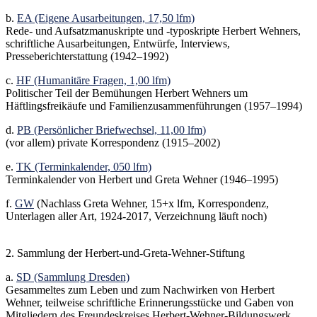
b.
EA (Eigene Ausarbeitungen, 17,50 lfm)
Rede- und Aufsatzmanuskripte und -typoskripte Herbert Wehners,
schriftliche Ausarbeitungen, Entwürfe, Interviews,
Presseberichterstattung (1942–1992)
c.
HF (Humanitäre Fragen, 1,00 lfm)
Politischer Teil der Bemühungen Herbert Wehners um
Häftlingsfreikäufe und Familienzusammenführungen (1957–1994)
d.
PB (Persönlicher Briefwechsel, 11,00 lfm)
(vor allem) private Korrespondenz (1915–2002)
e.
TK (Terminkalender, 050 lfm)
Terminkalender von Herbert und Greta Wehner (1946–1995)
f.
GW
(Nachlass Greta Wehner, 15+x lfm, Korrespondenz,
Unterlagen aller Art, 1924-2017, Verzeichnung läuft noch)
2. Sammlung der Herbert-und-Greta-Wehner-Stiftung
a.
SD (Sammlung Dresden)
Gesammeltes zum Leben und zum Nachwirken von Herbert
Wehner, teilweise schriftliche Erinnerungsstücke und Gaben von
Mitgliedern des Freundeskreises Herbert-Wehner-Bildungswerk,