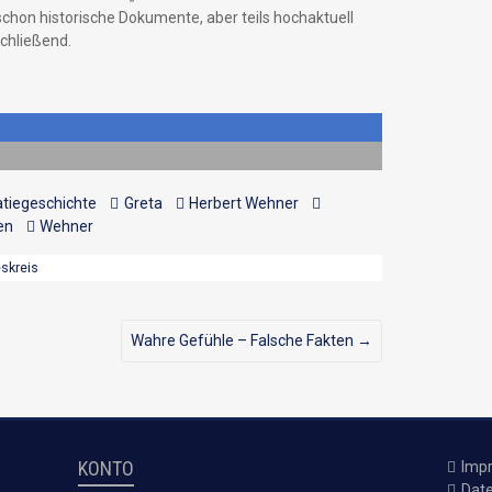
 schon historische Dokumente, aber teils hochaktuell
schließend.
tiegeschichte
Greta
Herbert Wehner
en
Wehner
skreis
Wahre Gefühle – Falsche Fakten
→
KONTO
Imp
Dat