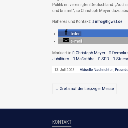
Politik im vereinigten Deutschland. „Auch
und brisant“, so Christoph Meyer dazu ab
Näheres und Kontakt:
info@hgwst.de
teilen
e-mail
Markiert in:
Christoph Meyer
Demokra
Jubiläum
Maßstäbe
SPD
Stries
13. Juli 2023
Aktuelle Nachrichten
,
Freunde
←
Greta auf der Leipziger Messe
KONTAKT