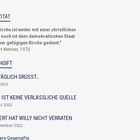
ZITAT
irche ist weder mit einer christlichen
i noch ist dem demokratischen Staat
ner gefügigen Kirche gedient.“
rt Wehner, 1972
NGIFT
TÄGLICH GRÜSST…
 2024
 IST KEINE VERLÄSSLICHE QUELLE
rz 2023
ERT HAT WILLY NICHT VERRATEN
ptember 2022
ere Gegengifte