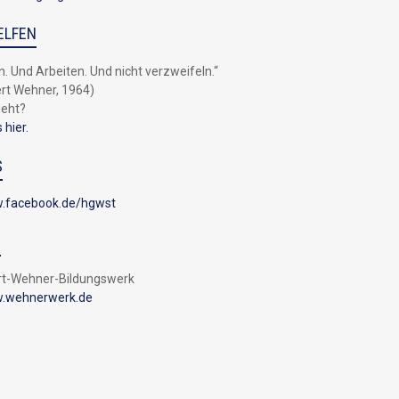
ELFEN
n. Und Arbeiten. Und nicht verzweifeln.“
rt Wehner, 1964)
geht?
 hier.
S
.facebook.de/hgwst
S
rt-Wehner-Bildungswerk
.wehnerwerk.de