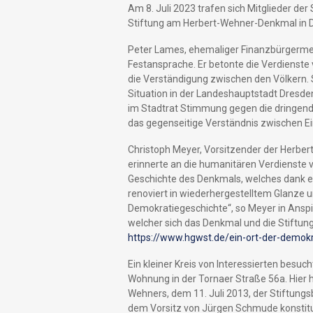
Am 8. Juli 2023 trafen sich Mitglieder d
Stiftung am Herbert-Wehner-Denkmal in Dr
Peter Lames, ehemaliger Finanzbürgermeist
Festansprache. Er betonte die Verdienste
die Verständigung zwischen den Völkern. 
Situation in der Landeshauptstadt Dresden
im Stadtrat Stimmung gegen die dringen
das gegenseitige Verständnis zwischen
Christoph Meyer, Vorsitzender der Herber
erinnerte an die humanitären Verdienste 
Geschichte des Denkmals, welches dank ein
renoviert in wiederhergestelltem Glanze un
Demokratiegeschichte“, so Meyer in Anspi
welcher sich das Denkmal und die Stiftun
https://www.hgwst.de/ein-ort-der-demokr
Ein kleiner Kreis von Interessierten besuc
Wohnung in der Tornaer Straße 56a. Hier h
Wehners, dem 11. Juli 2013, der Stiftung
dem Vorsitz von Jürgen Schmude konstitui