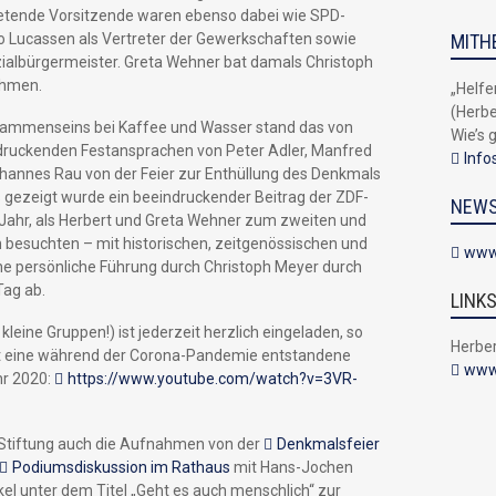
tretende Vorsitzende waren ebenso dabei wie SPD-
o Lucassen als Vertreter der Gewerkschaften sowie
MITH
ialbürgermeister. Greta Wehner bat damals Christoph
ehmen.
„Helfe
(Herbe
sammenseins bei Kaffee und Wasser stand das von
Wie’s 
ndruckenden Festansprachen von Peter Adler, Manfred
Infos
hannes Rau von der Feier zur Enthüllung des Denkmals
s gezeigt wurde ein beeindruckender Beitrag der ZDF-
NEW
ahr, als Herbert und Greta Wehner zum zweiten und
 besuchten – mit historischen, zeitgenössischen und
www
e persönliche Führung durch Christoph Meyer durch
Tag ab.
LINK
kleine Gruppen!) ist jederzeit herzlich eingeladen, so
Herbe
elt eine während der Corona-Pandemie entstandene
www
hr 2020:
https://www.youtube.com/watch?v=3VR-
 Stiftung auch die Aufnahmen von der
Denkmalsfeier
Podiumsdiskussion im Rathaus
mit Hans-Jochen
el unter dem Titel „Geht es auch menschlich“ zur