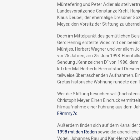
Müntefering und Peter Adler als stellver
Landesvorsitzende Constanze Krehl, Hanj
Klaus Deubel, der ehemalige Dresdner Soz
Meyer, den Vorsitz der Stiftung zu übern
Doch im Mittelpunkt des gemütlichen Bei
Gerd Hennig erstellte Video mit den beei
Müntjes, Herbert Wagner und vor allem Jo
vor 25 Jahren, am 25. Juni 1998. Ebenfall
Sendung „Kennzeichen D“ von 1986, dem J
letzten Mal Herberts Heimatstadt Dresden
teilweise überraschenden Aufnahmen. Ein
Gretas historische Wohnung rundete den 
Wer die Stiftung besuchen will (höchstens 
Christoph Meyer. Einen Eindruck vermitt
Filmaufnahme einer Führung aus dem Ja
E9mmy7c
.
Außerdem finden sich auf dem Kanal der
1998 mit den Reden
sowie die abendliche
Vogel, Johannes Rau und Karl-Heinz Kunck