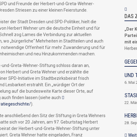
er SPD und Freunde der Herbert-und-Greta-Wehner-
esden Striesen zu einer kleinen Feierstunde.
DAS 
er der Stadt Dresden und SPD-Politiker, hielt die
 von Herbert Wehner um die deutsche Einheit und für
„Der K
Schnell zog Lames die Verbindung zur aktuellen
Parte
, wo „bürgerliche“ Mehrheiten in Stadtteilen und auch
mit ei
d notwendige Offenheit für mehr Zuwanderung und für
Herbe
 Einheimischen und neu Hinzukommenden machen.
GEGE
t-und-Greta-Wehner-Stiftung schloss daran an,
von Herbert und Greta Wehner und erzählte die
UND 
er SPD-Initiative im Stadtbezirksbeirat frisch
6. Mai
d Lesbarkeit erstrahlt. Ein „würdiger Ort der
elung auf die bundesweite Karte dieser Orte, auf
STASI
g auch finden lassen (siehe auch
22. Mä
atiegeschichte/
).
HERB
hte anschließend den Sitz der Stiftung in Greta Wehners
atte sich vor 20 Jahren, am 97. Geburtstag Herbert
28. Se
sbeirat der Herbert-und-Greta-Wehner-Stiftung unter
ert. Greta Wehner hatte eingeladen, Franz
Weit