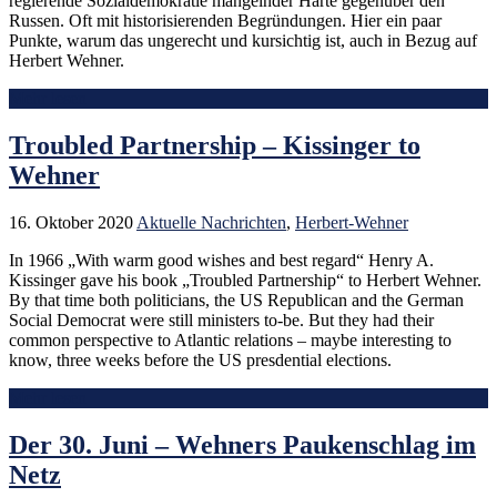
regierende Sozialdemokratie mangelnder Härte gegenüber den
Russen. Oft mit historisierenden Begründungen. Hier ein paar
Punkte, warum das ungerecht und kursichtig ist, auch in Bezug auf
Herbert Wehner.
Mehr lesen
Troubled Partnership – Kissinger to
Wehner
16. Oktober 2020
Aktuelle Nachrichten
,
Herbert-Wehner
In 1966 „With warm good wishes and best regard“ Henry A.
Kissinger gave his book „Troubled Partnership“ to Herbert Wehner.
By that time both politicians, the US Republican and the German
Social Democrat were still ministers to-be. But they had their
common perspective to Atlantic relations – maybe interesting to
know, three weeks before the US presdential elections.
Mehr lesen
Der 30. Juni – Wehners Paukenschlag im
Netz