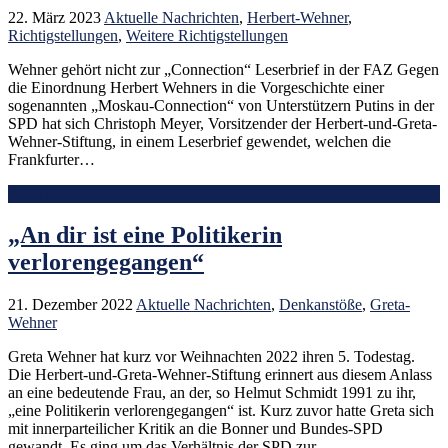
22. März 2023
Aktuelle Nachrichten
,
Herbert-Wehner
,
Richtigstellungen
,
Weitere Richtigstellungen
Wehner gehört nicht zur „Connection“ Leserbrief in der FAZ Gegen
die Einordnung Herbert Wehners in die Vorgeschichte einer
sogenannten „Moskau-Connection“ von Unterstützern Putins in der
SPD hat sich Christoph Meyer, Vorsitzender der Herbert-und-Greta-
Wehner-Stiftung, in einem Leserbrief gewendet, welchen die
Frankfurter…
Mehr lesen
„An dir ist eine Politikerin
verlorengegangen“
21. Dezember 2022
Aktuelle Nachrichten
,
Denkanstöße
,
Greta-
Wehner
Greta Wehner hat kurz vor Weihnachten 2022 ihren 5. Todestag.
Die Herbert-und-Greta-Wehner-Stiftung erinnert aus diesem Anlass
an eine bedeutende Frau, an der, so Helmut Schmidt 1991 zu ihr,
„eine Politikerin verlorengegangen“ ist. Kurz zuvor hatte Greta sich
mit innerparteilicher Kritik an die Bonner und Bundes-SPD
gewandt. Es ging um das Verhältnis der SPD zur