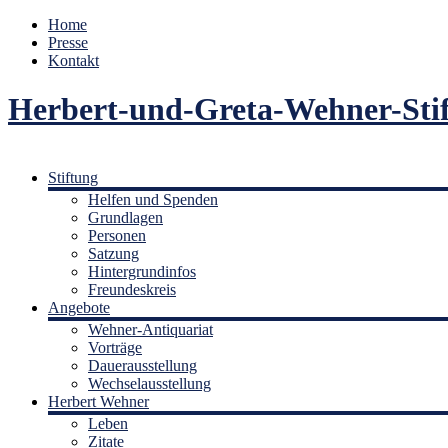
Home
Presse
Kontakt
Herbert-und-Greta-Wehner-Sti
Stiftung
Helfen und Spenden
Grundlagen
Personen
Satzung
Hintergrundinfos
Freundeskreis
Angebote
Wehner-Antiquariat
Vorträge
Dauerausstellung
Wechselausstellung
Herbert Wehner
Leben
Zitate