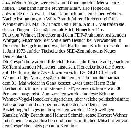
dass Wehner fragte, wer etwas tun könne, um den Menschen zu
helfen. „Das kann nur die Nummer Eins“, also Honecker,
antwortete der Anwalt. „Dann fahre ich hin“, entschied Wehner.
Nach Abstimmung mit Willy Brandt fuhren Herbert und Greta
Wehner am 30. Mai 1973 nach Ost-Berlin. Am 31. Mai trafen sie
sich zu längeren Gesprächen mit Erich Honecker. Das
Foto von Wehner, Honecker und dem FDP-Fraktionsvorsitzenden
Wolfgang Mischnick, der von einem Besuch bei Verwandten in
Dresden hinzugekommen war, bei Kaffee und Kuchen, erschien am
1. Juni 1973 auf der Titelseite des SED-Zentralorgans Neues
Deutschland.
Die Gespräche waren erfolgreich: Erstens durften die auf gepackten
Koffern sitzenden Menschen ausreisen. Honecker hob die Sperre
auf. Der humanitäre Zweck war erreicht. Der SED-Chef ließ
Wehner einige Monate später mitteilen, er habe unmittelbar nach
dem 31. Mai wieder in Gang gesetzt, „was unter Herrn Bahr
überhaupt nicht mehr funktioniert hat“; es seien schon etwa 300
Personen ausgereist. Zum zweiten wurde eine feste Schiene
Wehner-Vogel-Honecker eingerichtet, über welche politischbrisante
Fälle geregelt und darüber hinaus die deutsch-deutschen
Beziehungen insgesamt besprochen wurden. Die jeweiligen
Kanzler, Willy Brandt und Helmut Schmidt, setzte Herbert Wehner
mit seinen stenographischen und handschriftlichen Mitschriften von
den Gesprächen stets genau in Kenntnis.