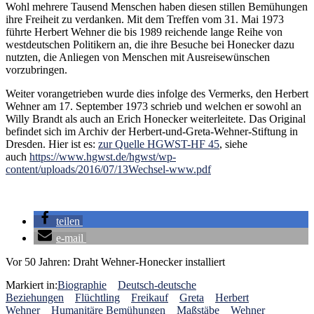
Wohl mehrere Tausend Menschen haben diesen stillen Bemühungen
ihre Freiheit zu verdanken. Mit dem Treffen vom 31. Mai 1973
führte Herbert Wehner die bis 1989 reichende lange Reihe von
westdeutschen Politikern an, die ihre Besuche bei Honecker dazu
nutzten, die Anliegen von Menschen mit Ausreisewünschen
vorzubringen.
Weiter vorangetrieben wurde dies infolge des Vermerks, den Herbert
Wehner am 17. September 1973 schrieb und welchen er sowohl an
Willy Brandt als auch an Erich Honecker weiterleitete. Das Original
befindet sich im Archiv der Herbert-und-Greta-Wehner-Stiftung in
Dresden. Hier ist es:
zur Quelle HGWST-HF 45
, siehe
auch
https://www.hgwst.de/hgwst/wp-
content/uploads/2016/07/13Wechsel-www.pdf
teilen
e-mail
Vor 50 Jahren: Draht Wehner-Honecker installiert
Markiert in:
Biographie
Deutsch-deutsche
Beziehungen
Flüchtling
Freikauf
Greta
Herbert
Wehner
Humanitäre Bemühungen
Maßstäbe
Wehner