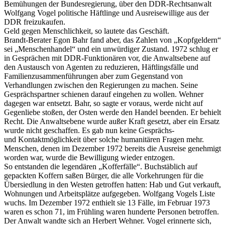
Bemühungen der Bundesregierung, über den DDR-Rechtsanwalt
Wolfgang Vogel politische Häftlinge und Ausreisewillige aus der
DDR freizukaufen.
Geld gegen Menschlichkeit, so lautete das Geschäft.
Brandt-Berater Egon Bahr fand aber, das Zahlen von „Kopfgeldern“
sei „Menschenhandel“ und ein unwürdiger Zustand. 1972 schlug er
in Gesprächen mit DDR-Funktionären vor, die Anwaltsebene auf
den Austausch von Agenten zu reduzieren, Häftlingsfälle und
Familienzusammenführungen aber zum Gegenstand von
Verhandlungen zwischen den Regierungen zu machen. Seine
Gesprächspartner schienen darauf eingehen zu wollen. Wehner
dagegen war entsetzt. Bahr, so sagte er voraus, werde nicht auf
Gegenliebe stoßen, der Osten werde den Handel beenden. Er behielt
Recht. Die Anwaltsebene wurde außer Kraft gesetzt, aber ein Ersatz
wurde nicht geschaffen. Es gab nun keine Gesprächs-
und Kontaktmöglichkeit über solche humanitären Fragen mehr.
Menschen, denen im Dezember 1972 bereits die Ausreise genehmigt
worden war, wurde die Bewilligung wieder entzogen.
So entstanden die legendären „Kofferfälle“. Buchstäblich auf
gepackten Koffern saßen Bürger, die alle Vorkehrungen für die
Übersiedlung in den Westen getroffen hatten: Hab und Gut verkauft,
Wohnungen und Arbeitsplätze aufgegeben. Wolfgang Vogels Liste
wuchs. Im Dezember 1972 enthielt sie 13 Fälle, im Februar 1973
waren es schon 71, im Frühling waren hunderte Personen betroffen.
Der Anwalt wandte sich an Herbert Wehner. Vogel erinnerte sich,